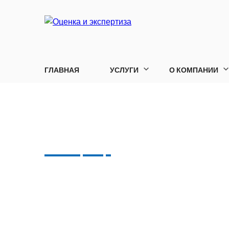
ГЛАВНАЯ
УСЛУГИ
О КОМПАНИИ
ОЦЕНКА ТОВАРНОГО 
Оценка товарного знака компании значит
общую рыночную стоимость, что положите
привлекательность в глазах партнеров и и
Помимо этого, существует еще немало при