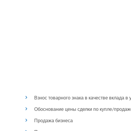
предприятию может потребоваться оценка
активов.
Взнос товарного знака в качестве вклада в
Обоснование цены сделки по купле/продаже 
Продажа бизнеса