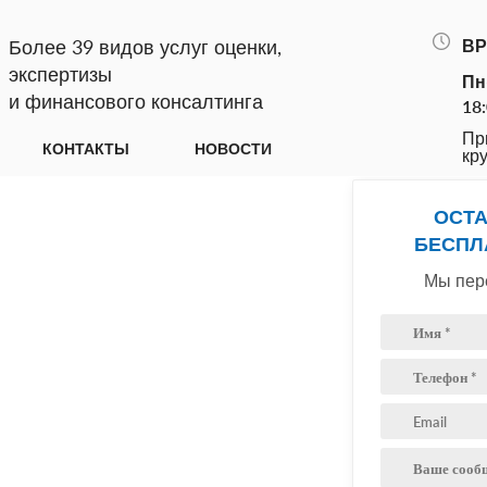
Более 39 видов услуг оценки,
ВР
экспертизы
Пн
и финансового консалтинга
18
Пр
КОНТАКТЫ
НОВОСТИ
кр
ОСТА
БЕСПЛ
ЗНАКА
Мы пере
ельно повышает ее
льно влияет на ее
нвесторов.
чин, по которым